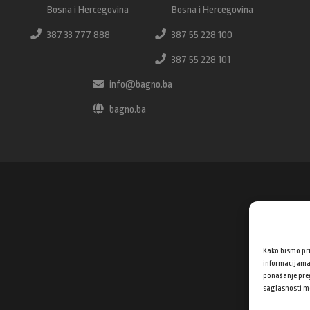
Bosna i Hercegovina
Bosna i Hercegovina
387 33 777 888
387 55 228 100
387 55 228 101
info@bagno.ba
bagno.ba
Kako bismo pru
informacijama
ponašanje preg
saglasnosti mo