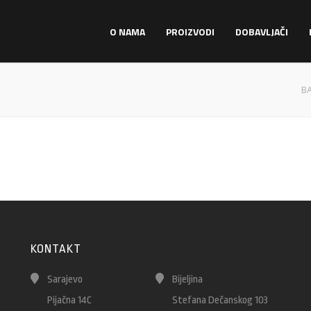
O NAMA
PROIZVODI
DOBAVLJAČI
BA
KONTAKT
Sarajevo
Bijeljina
Pijačna 14C
Stefana Dečanskog 103