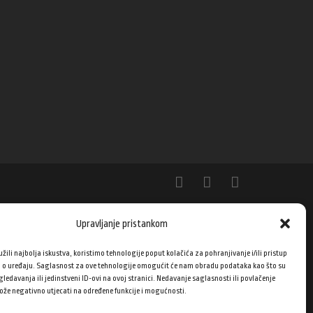
Upravljanje pristankom
žili najbolja iskustva, koristimo tehnologije poput kolačića za pohranjivanje i/ili pristup
 o uređaju. Saglasnost za ove tehnologije omogućit će nam obradu podataka kao što su
ledavanja ili jedinstveni ID-ovi na ovoj stranici. Nedavanje saglasnosti ili povlačenje
že negativno utjecati na određene funkcije i mogućnosti.