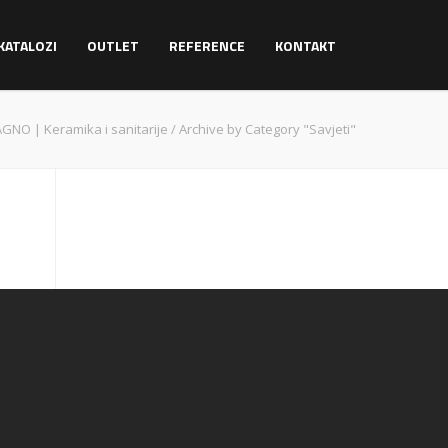
KATALOZI
OUTLET
REFERENCE
KONTAKT
GNO | Keramika i sanitarije
/
Archive by Category "Savjeti"