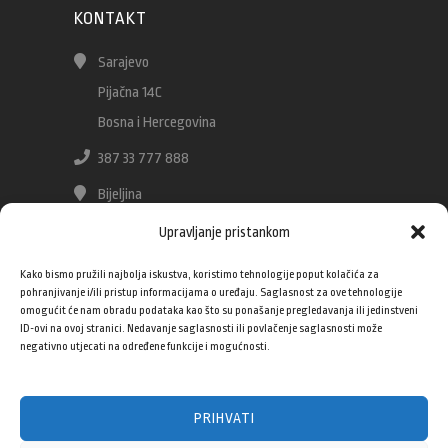
KONTAKT
Sarajevo
Pijačna 14C
Bosna i Hercegovina
387 33 777 888
Bijeljina
Stefana Dečanskog 103
Upravljanje pristankom
Bosna i Hercegovina
Kako bismo pružili najbolja iskustva, koristimo tehnologije poput kolačića za
387 55 228 100
pohranjivanje i/ili pristup informacijama o uređaju. Saglasnost za ove tehnologije
omogućit će nam obradu podataka kao što su ponašanje pregledavanja ili jedinstveni
387 55 228 101
ID-ovi na ovoj stranici. Nedavanje saglasnosti ili povlačenje saglasnosti može
negativno utjecati na određene funkcije i mogućnosti.
info@bagno.ba
bagno.ba
PRIHVATI